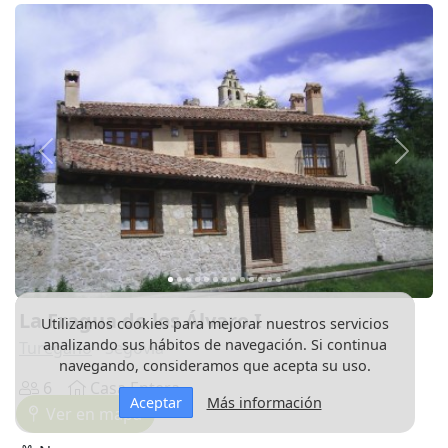
Anterior
Siguie
La Fragua de los Álvaro I
Utilizamos cookies para mejorar nuestros servicios
analizando sus hábitos de navegación. Si continua
Turegano
- Segovia
navegando, consideramos que acepta su uso.
6
Casa Entera
Aceptar
Más información
Ver en mapa
En población