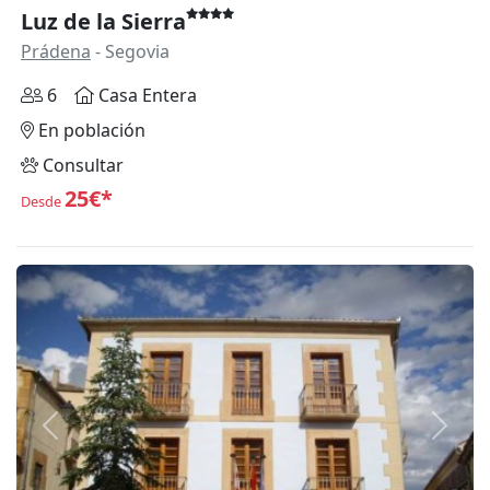
Luz de la Sierra
Prádena
- Segovia
6
Casa Entera
En población
Consultar
25€*
Desde
Anterior
Siguie