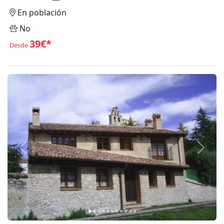
En población
No
39€*
Desde
Anterior
Siguie