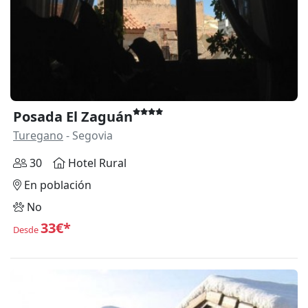
Posada El Zaguán
Turegano
- Segovia
30
Hotel Rural
En población
No
33€*
Desde