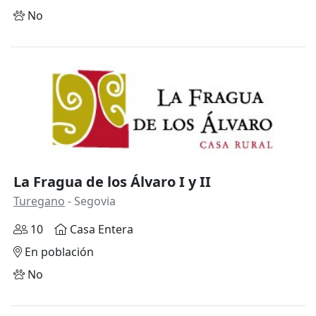
No
Anterior
Siguie
La Fragua de los Álvaro I y II
Turegano
- Segovia
10
Casa Entera
En población
No