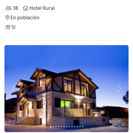
38
Hotel Rural
En población
Sí
Anterior
Siguie