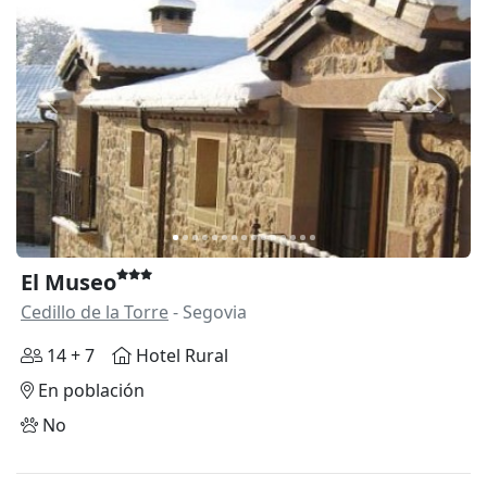
Anterior
Siguie
El Museo
Cedillo de la Torre
- Segovia
14 + 7
Hotel Rural
En población
No