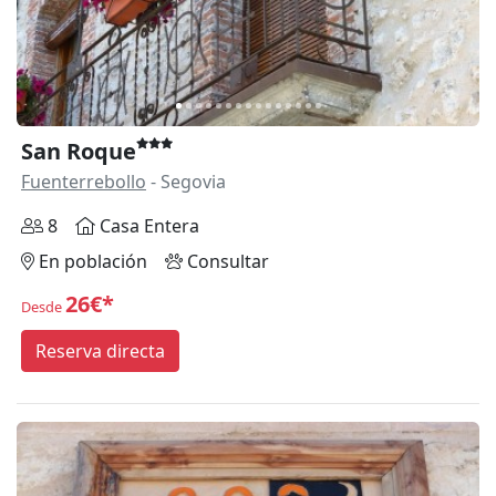
San Roque
Fuenterrebollo
- Segovia
8
Casa Entera
En población
Consultar
26€*
Desde
Reserva directa