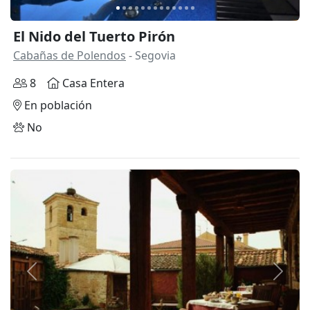
El Nido del Tuerto Pirón
Cabañas de Polendos
- Segovia
8
Casa Entera
En población
No
Anterior
Siguie