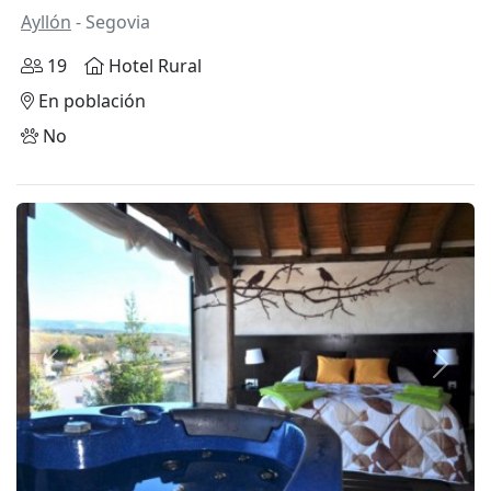
Ayllón
- Segovia
19
Hotel Rural
En población
No
Anterior
Siguie