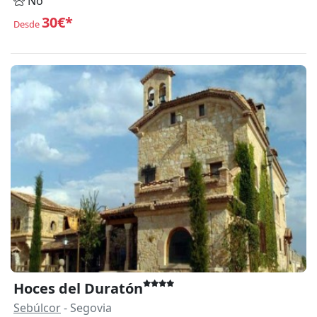
No
30€*
Desde
Hoces del Duratón
Sebúlcor
- Segovia