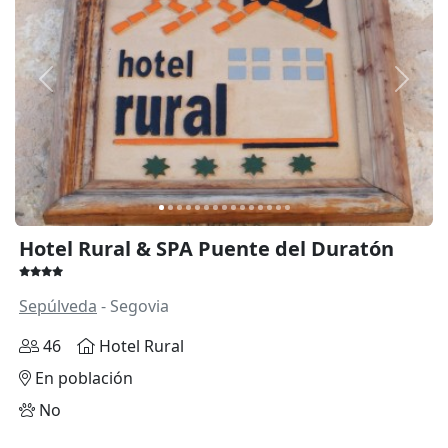
Anterior
Siguie
Hotel Rural & SPA Puente del Duratón
Sepúlveda
- Segovia
46
Hotel Rural
En población
No