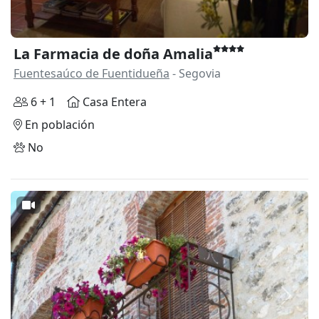
La Farmacia de doña Amalia
Fuentesaúco de Fuentidueña
- Segovia
6 + 1
Casa Entera
En población
No
Anterior
Siguie