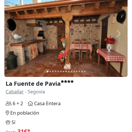
Anterior
Siguie
La Fuente de Pavia
Caballar
- Segovia
6 + 2
Casa Entera
En población
Sí
31€*
Desde