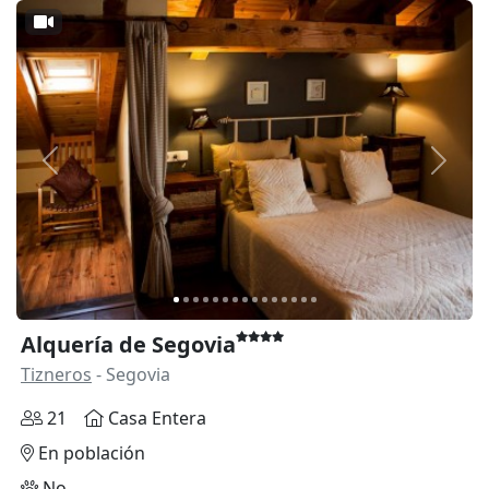
Anterior
Siguie
Alquería de Segovia
Tizneros
- Segovia
21
Casa Entera
En población
No