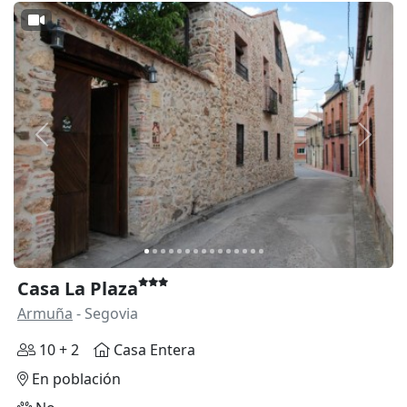
Anterior
Siguie
Casa La Plaza
Armuña
- Segovia
10 + 2
Casa Entera
En población