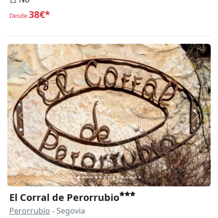
38€*
Desde
Anterior
Siguie
El Corral de Perorrubio
Perorrubio
- Segovia