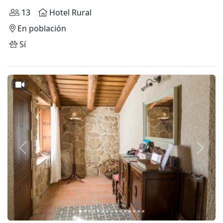
13
Hotel Rural
En población
Sí
Anterior
Siguie