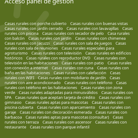
Acceso panel de gestión
Casas rurales con porche cubierto
Casas rurales con buenas vistas
Casas rurales con jardín cerrado
Casas rurales con lavavajillas
Casas
rurales con piscina
Casas rurales con secador de pelo
Casa rurales
con balcón
Casas rurales con jardín
Casas rurales con chimenea
Casas rurales con Jacuzzi
Casas rurales con sala de juegos
Casas
rurales con sala de reuniones
Casas rurales especiales para
agroturismo
Casas rurales con televisión
Casas rurales en edificios
históricos
Casas rurales con reproductor DVD
Casas rurales con
televisión en las habitaciones
Casas rurales con patio
Casas rurales
con conexión a internet
Casas rurales con cuna
Casas rurales con
baño en las habitaciones
Casas rurales con calefacción
Casas
rurales con WIFI
Casas rurales con mobiliario de jardín
Casas
rurales con aire acondicionado
Casas rurales con teléfono
Casas
rurales con teléfono en las habitaciones
Casas rurales con zona
verde
Casas rurales adaptadas para minusválidos
Casas rurales con
SPA
Casas rurales que aceptan tarjeta de crédito
Casas rurales con
gimnasio
Casas rurales aptas para mascotas
Casas rurales con
piscina cubierta
Casas rurales con aparcamiento
Casas rurales con
garaje
Casas rurales con decoración esmerada
Casas rurales con
barbacoa
Casas rurales aptas para mascotas (consultar)
Casas
rurales con terraza
Casas rurales con ascensor
Casas rurales con
restaurante
Casas rurales con parque infantil