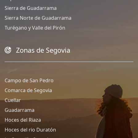
Sierra de Guadarrama
Sierra Norte de Guadarrama
Turégano y Valle del Pirón
Zonas de Segovia
Campo de San Pedro
Comarca de Segovia
Cuellar
Guadarrama
Hoces del Riaza
Hoces del rio Duratón