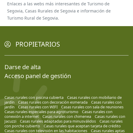
Enlaces a las webs más interesantes de Turismo de
Segovia, Casas Rurales de Segovia e información de
Turismo Rural de Segovia.
PROPIETARIOS
Darse de alta
Acceso panel de gestión
Casas rurales con piscina cubierta
Casas rurales con mobiliario de
jardín
Casas rurales con decoración esmerada
Casas rurales con
jardín
Casas rurales con WIFI
Casas rurales con sala de reuniones
Casas rurales especiales para agroturismo
Casas rurales con
conexión a internet
Casas rurales con chimenea
Casas rurales con
Jacuzzi
Casas rurales adaptadas para minusválidos
Casas rurales
con porche cubierto
Casas rurales que aceptan tarjeta de crédito
Casas rurales con televisión en las habitaciones
Casas rurales aptas