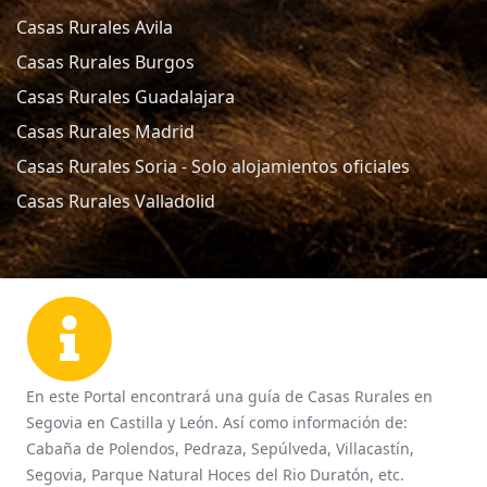
Casas Rurales Avila
Casas Rurales Burgos
Casas Rurales Guadalajara
Casas Rurales Madrid
Casas Rurales Soria - Solo alojamientos oficiales
Casas Rurales Valladolid
En este Portal encontrará una guía de Casas Rurales en
Segovia en Castilla y León. Así como información de:
Cabaña de Polendos, Pedraza, Sepúlveda, Villacastín,
Segovia, Parque Natural Hoces del Rio Duratón, etc.