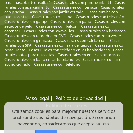
para mascotas (consultar)
Casas rurales con parque infantil
Casas
rurales con aparcamiento
Casas rurales con terraza
Casas rurales
con piscina
Casas rurales con jardín cerrado
Casas rurales con
buenas vistas
Casas rurales con cuna
Casas rurales con televisión
Casas rurales con garaje
Casas rurales con patio
Casas rurales con
secador de pelo
Casa rurales con balcón
Casas rurales con
ascensor
Casas rurales con lavavajillas
Casas rurales con barbacoa
Casas rurales con reproductor DVD
Casas rurales con zona verde
Casas rurales con gimnasio
Casas rurales con calefacción
Casas
rurales con SPA
Casas rurales con sala de juegos
Casas rurales con
restaurante
Casas rurales con teléfono en las habitaciones
Casas
rurales aptas para mascotas
Casas rurales en edificios históricos
Casas rurales con baño en las habitaciones
Casas rurales con aire
acondicionado
Casas rurales con teléfono
Aviso legal
|
Política de privacidad
|
Política de cookies
Utilizamos cookies para mejorar nuestros servicios
analizando sus hábitos de navegación. Si continua
navegando, consideramos que acepta su uso.