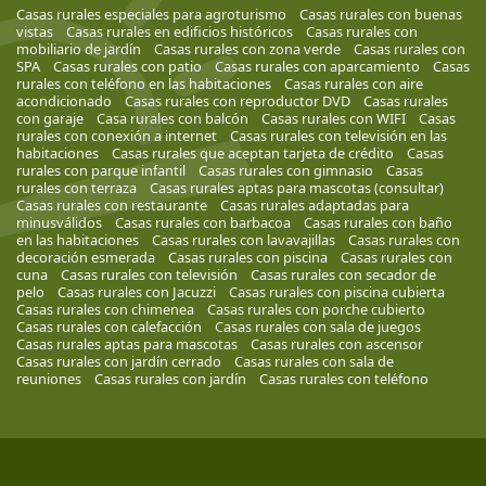
Casas rurales especiales para agroturismo
Casas rurales con buenas
vistas
Casas rurales en edificios históricos
Casas rurales con
mobiliario de jardín
Casas rurales con zona verde
Casas rurales con
SPA
Casas rurales con patio
Casas rurales con aparcamiento
Casas
rurales con teléfono en las habitaciones
Casas rurales con aire
acondicionado
Casas rurales con reproductor DVD
Casas rurales
con garaje
Casa rurales con balcón
Casas rurales con WIFI
Casas
rurales con conexión a internet
Casas rurales con televisión en las
habitaciones
Casas rurales que aceptan tarjeta de crédito
Casas
rurales con parque infantil
Casas rurales con gimnasio
Casas
rurales con terraza
Casas rurales aptas para mascotas (consultar)
Casas rurales con restaurante
Casas rurales adaptadas para
minusválidos
Casas rurales con barbacoa
Casas rurales con baño
en las habitaciones
Casas rurales con lavavajillas
Casas rurales con
decoración esmerada
Casas rurales con piscina
Casas rurales con
cuna
Casas rurales con televisión
Casas rurales con secador de
pelo
Casas rurales con Jacuzzi
Casas rurales con piscina cubierta
Casas rurales con chimenea
Casas rurales con porche cubierto
Casas rurales con calefacción
Casas rurales con sala de juegos
Casas rurales aptas para mascotas
Casas rurales con ascensor
Casas rurales con jardín cerrado
Casas rurales con sala de
reuniones
Casas rurales con jardín
Casas rurales con teléfono