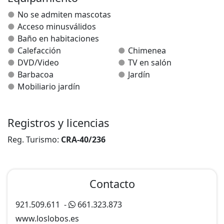
problemas de movilidad.
No se admiten mascotas
Acceso minusválidos
Salón:
Baño en habitaciones
salón-comedor en torno a una chimenea.
Calefacción
Chimenea
DVD/Video
TV en salón
Rincón de lectura:
Barbacoa
Jardín
espacio con una televisión-DVD y una surtida colección
Mobiliario jardín
de libros, películas y juegos de mesa donde pasar un
rato relajante y agradable.
Registros y licencias
Zona verde:
precioso jardín con plantas autóctonas, abundante
Reg. Turismo:
CRA-40/236
césped y zona para niños, porche de acceso, con
sillones de mimbre y barbacoa.
Contacto
Animales:
no se admiten.
921.509.611
-
661.323.873
www.loslobos.es
Prestaciones: