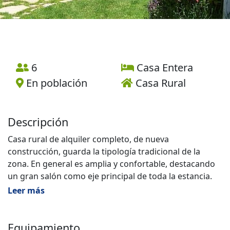
6
Casa Entera
En población
Casa Rural
Descripción
Casa rural de alquiler completo, de nueva
construcción, guarda la tipología tradicional de la
zona. En general es amplia y confortable, destacando
un gran salón como eje principal de toda la estancia.
Leer más
Capacidad:
6 personas. 3 Habitaciones dobles con baño individual,
una de ellas especialmente habilitada a personas con
Equipamiento