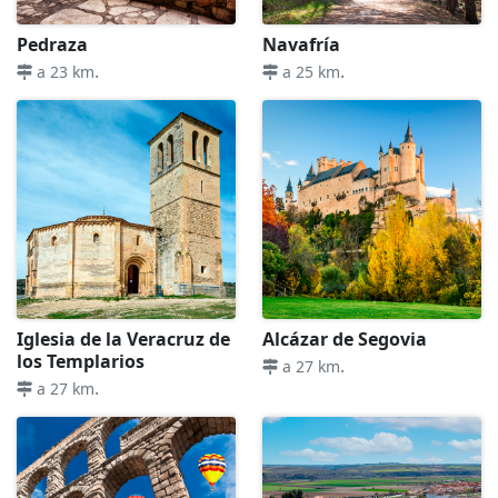
Pedraza
Navafría
.
.
a 23 km
a 25 km
Iglesia de la Veracruz de
Alcázar de Segovia
los Templarios
.
a 27 km
.
a 27 km