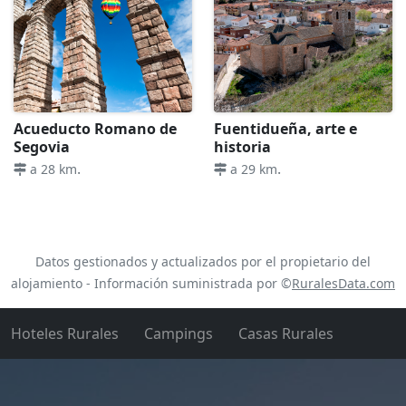
Acueducto Romano de
Fuentidueña, arte e
Segovia
historia
.
.
a 28 km
a 29 km
Datos gestionados y actualizados por el propietario del
alojamiento - Información suministrada por ©
RuralesData.com
Hoteles Rurales
Campings
Casas Rurales