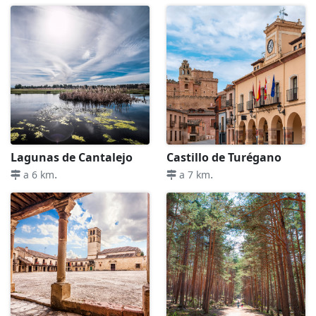
Lagunas de Cantalejo
Castillo de Turégano
.
.
a 6 km
a 7 km