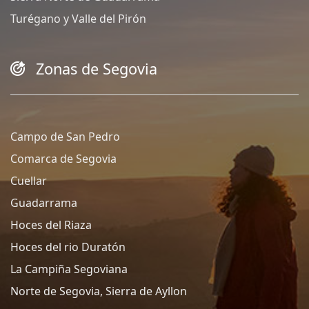
Turégano y Valle del Pirón
Zonas de Segovia
Campo de San Pedro
Comarca de Segovia
Cuellar
Guadarrama
Hoces del Riaza
Hoces del rio Duratón
La Campiña Segoviana
Norte de Segovia, Sierra de Ayllon