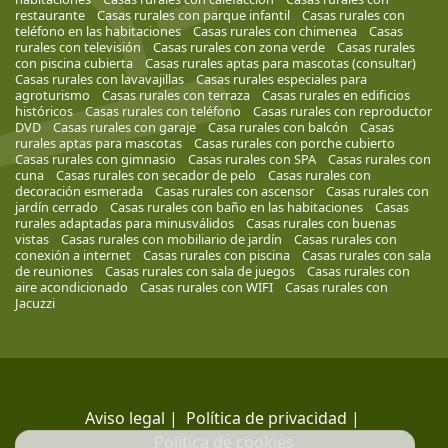
restaurante
Casas rurales con parque infantil
Casas rurales con
teléfono en las habitaciones
Casas rurales con chimenea
Casas
rurales con televisión
Casas rurales con zona verde
Casas rurales
con piscina cubierta
Casas rurales aptas para mascotas (consultar)
Casas rurales con lavavajillas
Casas rurales especiales para
agroturismo
Casas rurales con terraza
Casas rurales en edificios
históricos
Casas rurales con teléfono
Casas rurales con reproductor
DVD
Casas rurales con garaje
Casa rurales con balcón
Casas
rurales aptas para mascotas
Casas rurales con porche cubierto
Casas rurales con gimnasio
Casas rurales con SPA
Casas rurales con
cuna
Casas rurales con secador de pelo
Casas rurales con
decoración esmerada
Casas rurales con ascensor
Casas rurales con
jardín cerrado
Casas rurales con baño en las habitaciones
Casas
rurales adaptadas para minusválidos
Casas rurales con buenas
vistas
Casas rurales con mobiliario de jardín
Casas rurales con
conexión a internet
Casas rurales con piscina
Casas rurales con sala
de reuniones
Casas rurales con sala de juegos
Casas rurales con
aire acondicionado
Casas rurales con WIFI
Casas rurales con
Jacuzzi
Aviso legal
|
Política de privacidad
|
Política de cookies