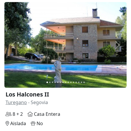
Anterior
Siguie
Los Halcones II
Turegano
- Segovia
8 + 2
Casa Entera
Aislada
No