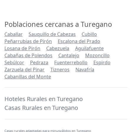
Poblaciones cercanas a Turegano
Caballar
Sauquillo de Cabezas
Cubillo
Peñarrubias de Pirón
Escalona del Prado
Losana de Pirón
Cabezuela
Aguilafuente
Cabañas de Polendos
Cantalejo
Mozoncillo
Sebúlcor
Pedraza
Fuenterrebollo
Espirdo
Zarzuela del Pinar
Tizneros
Navafría
Cabanillas del Monte
Hoteles Rurales en Turegano
Casas Rurales en Turegano
Casas rurales adaptadas para minusválidos en Turegano