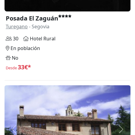
Posada El Zaguán
Turegano
- Segovia
30
Hotel Rural
En población
No
33€*
Desde
Anterior
Siguie