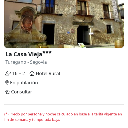
La Casa Vieja
Turegano
- Segovia
16 + 2
Hotel Rural
En población
Consultar
(*) Precio por persona y noche calculado en base a la tarifa vigente en
fin de semana y temporada baja.