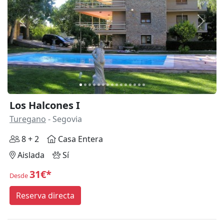
Anterior
Siguie
Los Halcones I
Turegano
- Segovia
8 + 2
Casa Entera
Aislada
Sí
31€*
Desde
Reserva directa