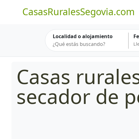
CasasRuralesSegovia.com
Localidad o alojamiento
F
Casas rurale
secador de p