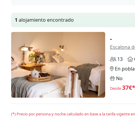
1
alojamiento encontrado
-
Escalona d
13
Anterior
Siguiente
En pobla
No
37€
Desde
(*) Precio por persona y noche calculado en base a la tarifa vigente 