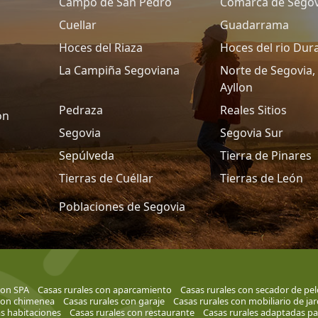
Campo de San Pedro
Comarca de Segov
Cuellar
Guadarrama
Hoces del Riaza
Hoces del rio Dur
La Campiña Segoviana
Norte de Segovia, 
Ayllon
Pedraza
Reales Sitios
ón
Segovia
Segovia Sur
Sepúlveda
Tierra de Pinares
Tierras de Cuéllar
Tierras de León
Poblaciones de Segovia
con SPA
Casas rurales con aparcamiento
Casas rurales con secador de pel
 con chimenea
Casas rurales con garaje
Casas rurales con mobiliario de jar
as habitaciones
Casas rurales con restaurante
Casas rurales adaptadas pa