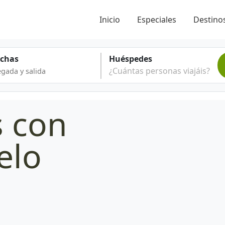
Inicio
Especiales
Destinos
echas
Huéspedes
¿Cuántas personas viajáis?
s con
elo