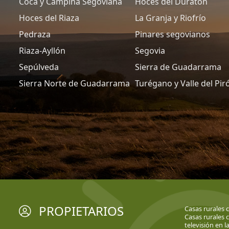
Coca y Campiña Segoviana
Hoces del Duratón
Hoces del Riaza
La Granja y Riofrío
Pedraza
Pinares segovianos
Riaza-Ayllón
Segovia
Sepúlveda
Sierra de Guadarrama
Sierra Norte de Guadarrama
Turégano y Valle del Pir
PROPIETARIOS
Casas rurales 
Casas rurales
televisión en l