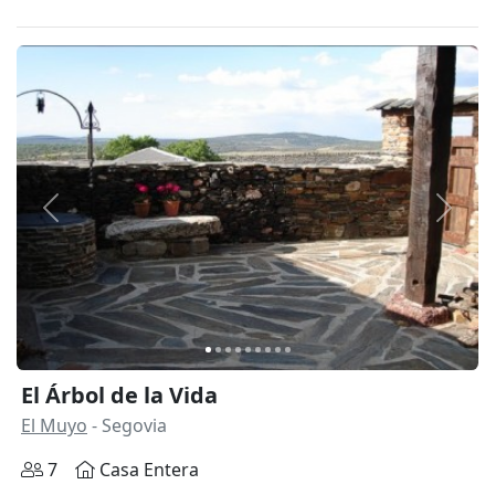
Anterior
Siguie
El Árbol de la Vida
El Muyo
- Segovia
7
Casa Entera