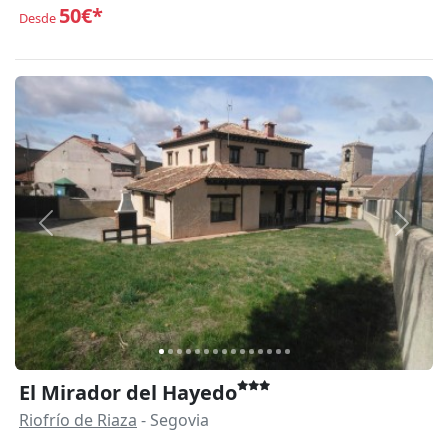
50€*
Desde
Anterior
Siguie
El Mirador del Hayedo
Riofrío de Riaza
- Segovia