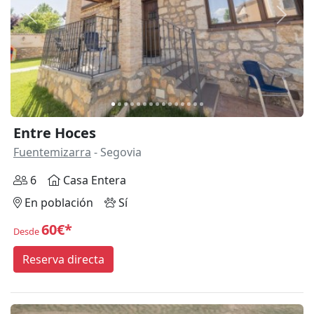
Anterior
Siguie
Entre Hoces
Fuentemizarra
- Segovia
6
Casa Entera
En población
Sí
60€*
Desde
Reserva directa