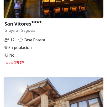
San Vitores
Grajera
- Segovia
12
Casa Entera
En población
No
29€*
Desde