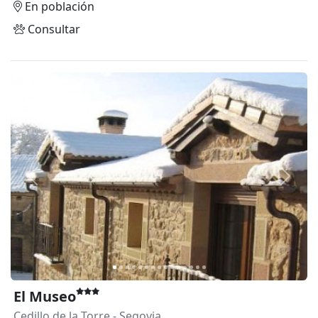
En población
Consultar
Anterior
Siguie
El Museo
Cedillo de la Torre
- Segovia