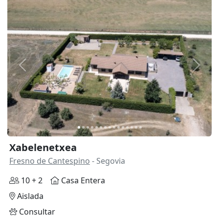
Anterior
Siguie
Xabelenetxea
Fresno de Cantespino
- Segovia
10 + 2
Casa Entera
Aislada
Consultar