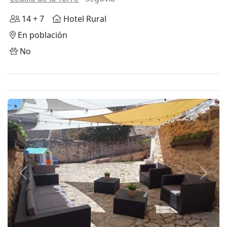
14 + 7
Hotel Rural
En población
No
Anterior
Siguie