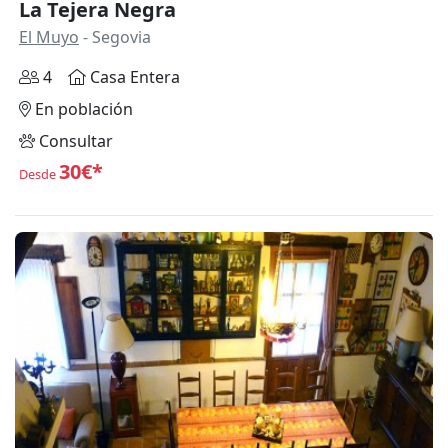
La Tejera Negra
El Muyo
- Segovia
4
Casa Entera
En población
Consultar
30€*
Desde