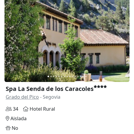
Anterior
Siguie
Spa La Senda de los Caracoles
Grado del Pico
- Segovia
34
Hotel Rural
Aislada
No