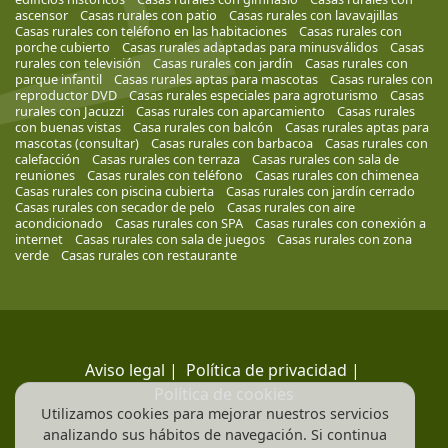
ascensor
Casas rurales con patio
Casas rurales con lavavajillas
Casas rurales con teléfono en las habitaciones
Casas rurales con
porche cubierto
Casas rurales adaptadas para minusválidos
Casas
rurales con televisión
Casas rurales con jardín
Casas rurales con
parque infantil
Casas rurales aptas para mascotas
Casas rurales con
reproductor DVD
Casas rurales especiales para agroturismo
Casas
rurales con Jacuzzi
Casas rurales con aparcamiento
Casas rurales
con buenas vistas
Casa rurales con balcón
Casas rurales aptas para
mascotas (consultar)
Casas rurales con barbacoa
Casas rurales con
calefacción
Casas rurales con terraza
Casas rurales con sala de
reuniones
Casas rurales con teléfono
Casas rurales con chimenea
Casas rurales con piscina cubierta
Casas rurales con jardín cerrado
Casas rurales con secador de pelo
Casas rurales con aire
acondicionado
Casas rurales con SPA
Casas rurales con conexión a
internet
Casas rurales con sala de juegos
Casas rurales con zona
verde
Casas rurales con restaurante
Aviso legal
|
Política de privacidad
|
Política de cookies
Utilizamos cookies para mejorar nuestros servicios
analizando sus hábitos de navegación. Si continua