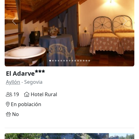
Anterior
Siguie
El Adarve
Ayllón
- Segovia
19
Hotel Rural
En población
No