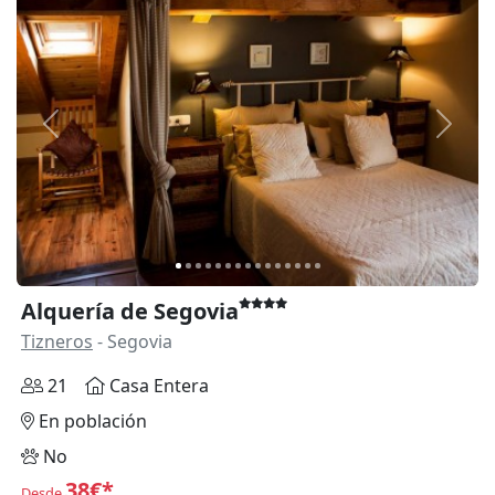
Anterior
Siguie
Alquería de Segovia
Tizneros
- Segovia
21
Casa Entera
En población
No
38€*
Desde