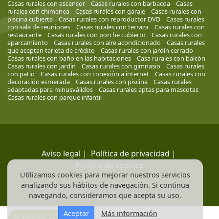
Casas rurales con ascensor
Casas rurales con barbacoa
Casas
rurales con chimenea
Casas rurales con garaje
Casas rurales con
piscina cubierta
Casas rurales con reproductor DVD
Casas rurales
con sala de reuniones
Casas rurales con terraza
Casas rurales con
restaurante
Casas rurales con porche cubierto
Casas rurales con
aparcamiento
Casas rurales con aire acondicionado
Casas rurales
que aceptan tarjeta de crédito
Casas rurales con jardín cerrado
Casas rurales con baño en las habitaciones
Casa rurales con balcón
Casas rurales con jardín
Casas rurales con gimnasio
Casas rurales
con patio
Casas rurales con conexión a internet
Casas rurales con
decoración esmerada
Casas rurales con piscina
Casas rurales
adaptadas para minusválidos
Casas rurales aptas para mascotas
Casas rurales con parque infantil
Aviso legal
|
Política de privacidad
|
Política de cookies
Utilizamos cookies para mejorar nuestros servicios
analizando sus hábitos de navegación. Si continua
navegando, consideramos que acepta su uso.
Aceptar
Más información