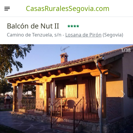
CasasRuralesSegovia.com
Balcón de Nut II
Camino de Tenzuela, s/n -
Losana de Pirón
(Segovia)
1
/38
Anterior
Sigu