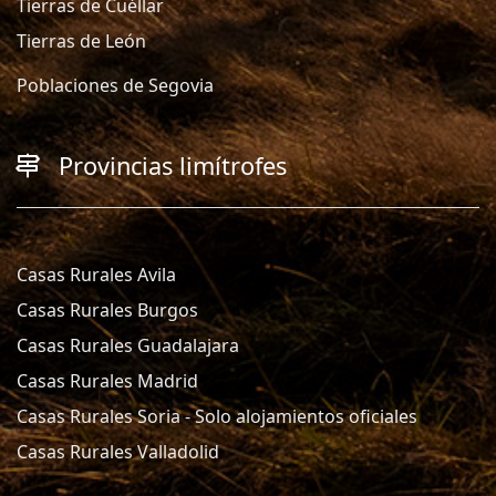
Tierras de Cuéllar
Tierras de León
Poblaciones de Segovia
Provincias limítrofes
Casas Rurales Avila
Casas Rurales Burgos
Casas Rurales Guadalajara
Casas Rurales Madrid
Casas Rurales Soria - Solo alojamientos oficiales
Casas Rurales Valladolid