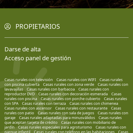
PROPIETARIOS
Darse de alta
Acceso panel de gestión
Casas rurales con televisión
Casas rurales con WIFI
Casas rurales
con piscina cubierta
Casas rurales con zona verde
Casas rurales con
lavavajillas
Casas rurales con barbacoa
Casas rurales con
reproductor DVD
Casas rurales con decoración esmerada
Casas
rurales con piscina
Casas rurales con porche cubierto
Casas rurales
con SPA
Casas rurales con terraza
Casas rurales con chimenea
Casas rurales con ascensor
Casas rurales con restaurante
Casas
rurales con patio
Casas rurales con sala de juegos
Casas rurales con
garaje
Casas rurales adaptadas para minusválidos
Casas rurales
que aceptan tarjeta de crédito
Casas rurales con mobiliario de
jardín
Casas rurales especiales para agroturismo
Casas rurales con
parque infantil
Casas rurales con teléfono en las habitaciones
Casas