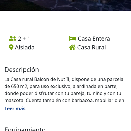
2 + 1
Casa Entera
Aislada
Casa Rural
Descripción
La Casa rural Balcón de Nut II, dispone de una parcela
de 650 m2, para uso exclusivo, ajardinada en parte,
donde poder disfrutar con tu pareja, tu niño y con tu
mascota. Cuenta también con barbacoa, mobiliario en
su amplio porche desde donde se observan unas
Leer más
bonitas postales del Pueblo (especialmente por las
noches con la Torre de la Iglesia iluminada) y al Parque
Nacional de la Sierra de Guadarrama, por uno de los
Equipamiento