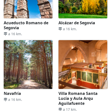
Acueducto Romano de
Alcázar de Segovia
Segovia
.
a 16 km
.
a 16 km
Navafría
Villa Romana Santa
Lucía y Aula Arqu
.
a 16 km
Aguilafuente
.
a 17 km