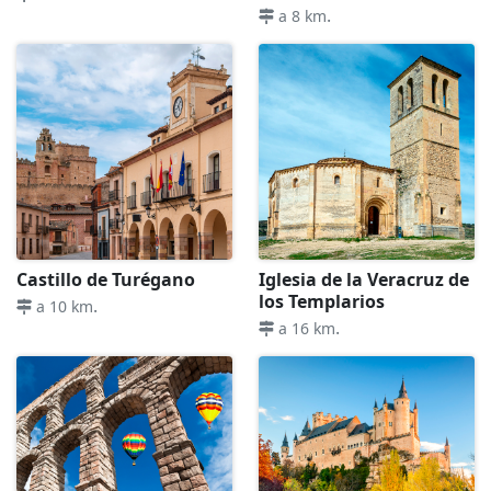
.
a 8 km
Castillo de Turégano
Iglesia de la Veracruz de
los Templarios
.
a 10 km
.
a 16 km